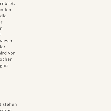
rnbrot,
sunden
 die
er
en
e
rwiesen,
der
wird von
Wochen
gnis
ft stehen
decken