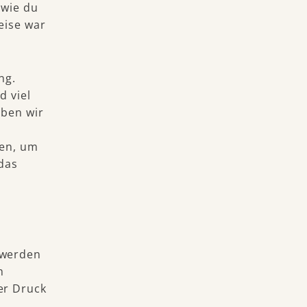
 wie du
eise war
ng.
d viel
aben wir
ken, um
 das
 werden
m
er Druck
m