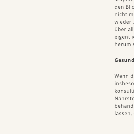
den Bli
nicht m
wieder 
über all
eigentl
herum s
Gesund
Wenn d
insbeso
konsult
Nährsto
behande
lassen,