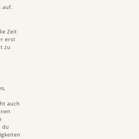
 auf.
ie Zeit
r erst
nt zu
es,
cht auch
inen
e
e du
igkeiten