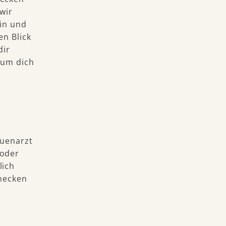
wir
hin und
en Blick
dir
 um dich
auenarzt
 oder
lich
checken