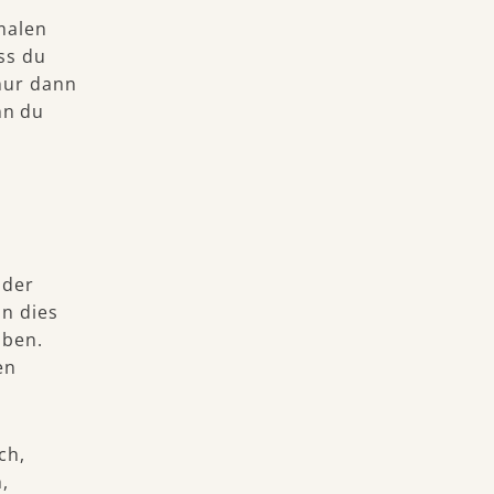
malen
ss du
 nur dann
nn du
g
 der
nn dies
aben.
en
ch,
h,