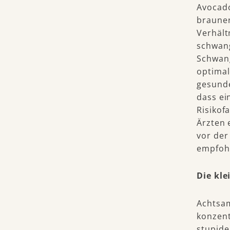
Avocado
brauner
Verhält
schwan
Schwang
optimal
gesunde
dass ei
Risikof
Ärzten 
vor der
empfoh
Die kle
Achtsam
konzent
stupide