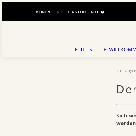
Zum
KOMPETENTE BERATUNG MIT ❤️
Inhalt
springen
TEES
WILLKOMM
19. Augus
Der
Sich w
werden