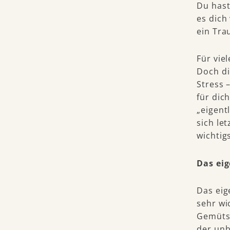
Du hast
es dich
ein Tra
Für vie
Doch di
Stress 
für dic
„eigent
sich le
wichtig
Das ei
Das eig
sehr wi
Gemütsz
der unb