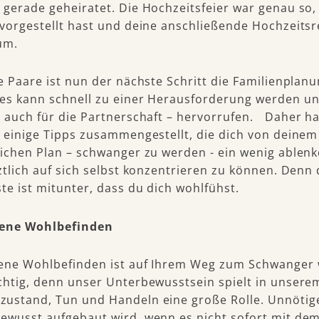
 gerade geheiratet. Die Hochzeitsfeier war genau so,
 vorgestellt hast und deine anschließende Hochzeitsr
um.
le Paare ist nun der nächste Schritt die Familienplanu
es kann schnell zu einer Herausforderung werden un
– auch für die Partnerschaft – hervorrufen. Daher h
h einige Tipps zusammengestellt, die dich von deinem
lichen Plan – schwanger zu werden - ein wenig ablen
tztlich auf sich selbst konzentrieren zu können. Denn
ste ist mitunter, dass du dich wohlfühst.
gene Wohlbefinden
ene Wohlbefinden ist auf Ihrem Weg zum Schwanger
chtig, denn unser Unterbewusstsein spielt in unsere
ustand, Tun und Handeln eine große Rolle. Unnötig
ewusst aufgebaut wird, wenn es nicht sofort mit de