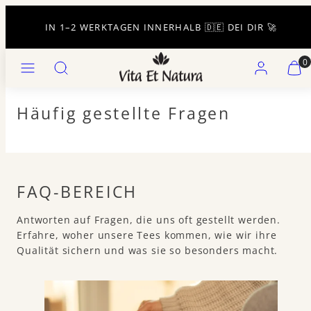
Zum
Inhalt
IN 1–2 WERKTAGEN INNERHALB 🇩🇪 DEI DIR 🚀
springen
Speisekarte
Suchen
Konto
Meine
Meine
0
Waren
Waren
anzei
anzei
(
(
Häufig gestellte Fragen
0
0
)
)
FAQ-BEREICH
Antworten auf Fragen, die uns oft gestellt werden.
Erfahre, woher unsere Tees kommen, wie wir ihre
Qualität sichern und was sie so besonders macht.