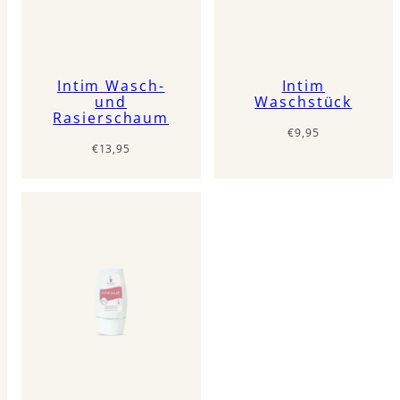
Intim Wasch-
Intim
und
Waschstück
Rasierschaum
Regulärer
€9,95
Regulärer
€13,95
Preis
Preis