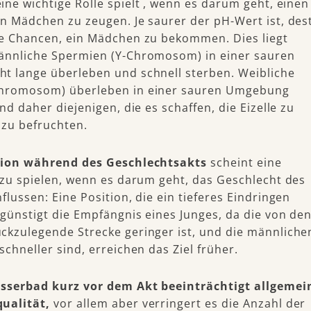
eine wichtige Rolle spielt , wenn es darum geht, einen
in Mädchen zu zeugen. Je saurer der pH-Wert ist, des
ie Chancen, ein Mädchen zu bekommen. Dies liegt
ännliche Spermien (Y-Chromosom) in einer sauren
t lange überleben und schnell sterben. Weibliche
Chromosom) überleben in einer sauren Umgebung
ind daher diejenigen, die es schaffen, die Eizelle zu
 zu befruchten.
tion während des Geschlechtsakts
scheint eine
 zu spielen, wenn es darum geht, das Geschlecht des
flussen: Eine Position, die ein tieferes Eindringen
günstigt die Empfängnis eines Junges, da die von de
ckzulegende Strecke geringer ist, und die männliche
schneller sind, erreichen das Ziel früher.
sserbad kurz vor dem Akt beeinträchtigt allgemei
ualität,
vor allem aber verringert es die Anzahl der