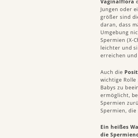
Vaginalflora
Jungen oder e
größer sind d
daran, dass m
Umgebung nich
Spermien (X-
leichter und s
erreichen und
Auch die
Posi
wichtige Rolle
Babys zu beein
ermöglicht, be
Spermien zurü
Spermien, die 
Ein heißes Wa
die Spermienq