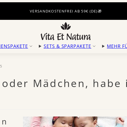
VERSANDKOSTENFREI AB 59€ (DE)🎁
ENSPAKETE
SETS & SPARPAKETE
MEHR F
25
 oder Mädchen, habe 
nn