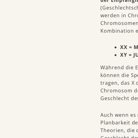
der
Empfängn
(Geschlechts
werden in Chr
Chromosomenk
Kombination e
XX = 
XY = 
Während die E
können die Sp
tragen, das X
Chromosom des
Geschlecht de
Auch wenn es 
Planbarkeit de
Theorien, die
Geschlecht de