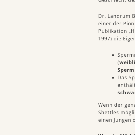
Dr. Landrum B
einer der Pioni
Publikation „
1997) die Eige
Spermi
(
weibl
Sperm
Das Sp
enthält
schwä
Wenn der gena
Shettles mögl
einen Jungen 