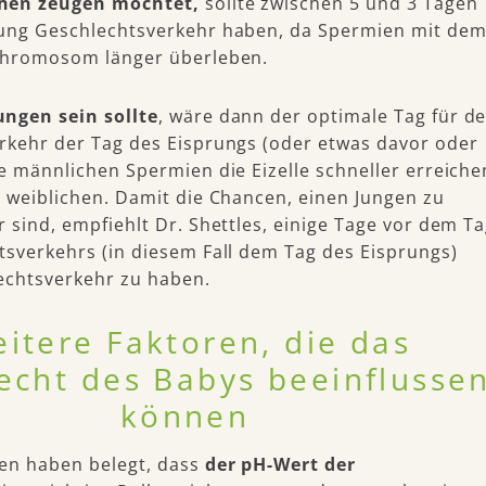
hen zeugen möchtet,
sollte zwischen 5 und 3 Tagen
ung Geschlechtsverkehr haben, da Spermien mit de
Chromosom länger überleben.
ngen sein sollte
, wäre dann der optimale Tag für d
rkehr der Tag des Eisprungs (oder etwas davor oder
e männlichen Spermien die Eizelle schneller erreiche
 weiblichen. Damit die Chancen, einen Jungen zu
 sind, empfiehlt Dr. Shettles, einige Tage vor dem T
tsverkehrs (in diesem Fall dem Tag des Eisprungs)
echtsverkehr zu haben.
itere Faktoren, die das
echt des Babys beeinflusse
können
en haben belegt, dass
der pH-Wert der