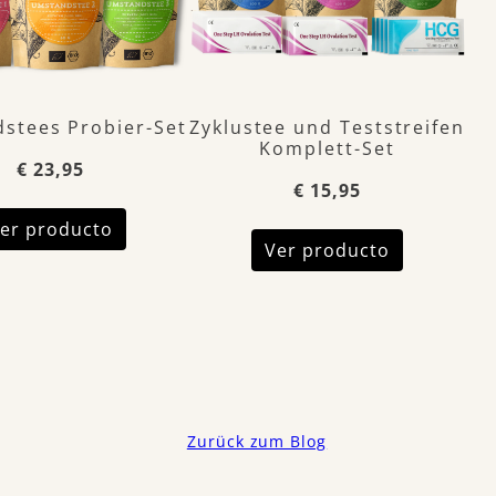
stees Probier-Set
Zyklustee und Teststreifen
Komplett-Set
€ 23,95
€ 15,95
er producto
Ver producto
Zurück zum Blog