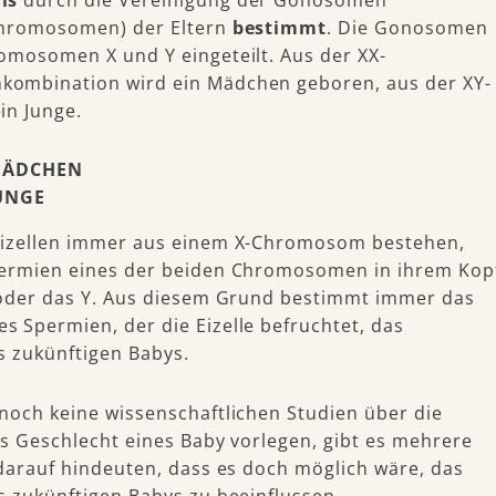
is
durch die Vereinigung der Gonosomen
chromosomen) der Eltern
bestimmt
. Die Gonosomen
omosomen X und Y eingeteilt. Aus der XX-
ombination wird ein Mädchen geboren, aus der XY-
in Junge.
MÄDCHEN
JUNGE
izellen immer aus einem X-Chromosom bestehen,
ermien eines der beiden Chromosomen in ihrem Kop
 oder das Y. Aus diesem Grund bestimmt immer das
 Spermien, der die Eizelle befruchtet, das
s zukünftigen Babys.
noch keine wissenschaftlichen Studien über die
s Geschlecht eines Baby vorlegen, gibt es mehrere
 darauf hindeuten, dass es doch möglich wäre, das
s zukünftigen Babys zu beeinflussen.