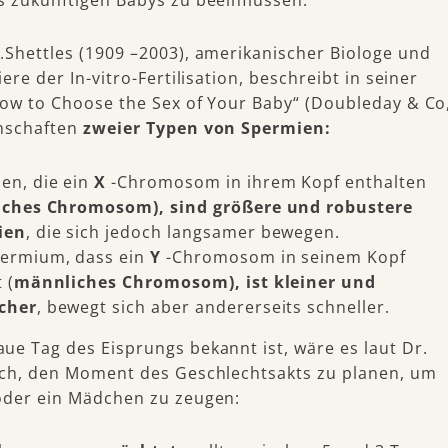
.Shettles (1909 –2003), amerikanischer Biologe und
ere der In-vitro-Fertilisation, beschreibt in seiner
How to Choose the Sex of Your Baby“ (Doubleday & Co
nschaften
zweier Typen von Spermien:
en, die ein
X
-Chromosom in ihrem Kopf enthalten
iches Chromosom), sind größere und robustere
ien
, die sich jedoch langsamer bewegen.
ermium, dass ein
Y
-Chromosom in seinem Kopf
 (
männliches
Chromosom), ist kleiner und
cher
, bewegt sich aber andererseits schneller.
ue Tag des Eisprungs bekannt ist, wäre es laut Dr.
ich, den Moment des Geschlechtsakts zu planen, um
oder ein Mädchen zu zeugen: