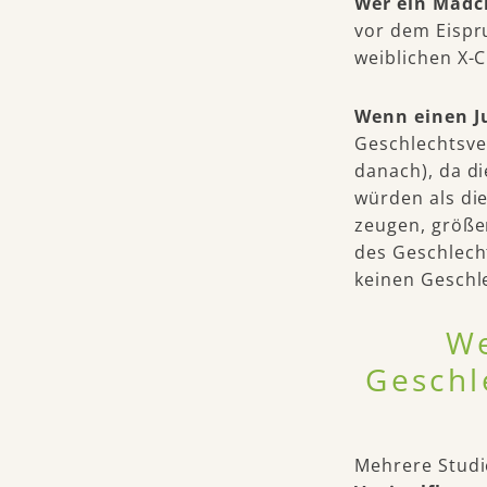
Wer ein Mädc
vor dem Eispr
weiblichen X-
Wenn einen Ju
Geschlechtsve
danach), da di
würden als die
zeugen, größer
des Geschlech
keinen Geschl
We
Geschl
Mehrere Studi