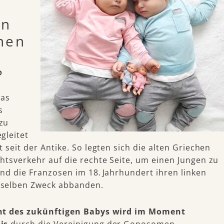
en
nen
?
das
s
zu
gleitet
 seit der Antike. So legten sich die alten Griechen
htsverkehr auf die rechte Seite, um einen Jungen zu
nd die Franzosen im 18. Jahrhundert ihren linken
selben Zweck abbanden.
ht des zukünftigen Babys wird im Moment