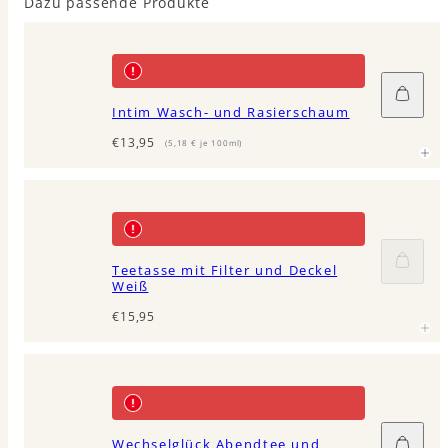
Dazu passende Produkte
In
den
Intim Wasch- und Rasierschaum
Waren
legen
Regulärer
€13,95
(5,18 € je 100ml)
Preis
Ausve
Teetasse mit Filter und Deckel
Weiß
Regulärer
€15,95
Preis
In
Wechselglück Abendtee und