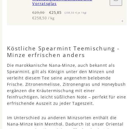
den
Vorratsglas
Waren
legen
Regulärer
Verkaufspreis
€29,90
€25,85
(258,50 € je 1kg)
Preis
Einzelpreis
pro
€258,50
/
kg
Köstliche Spearmint Teemischung -
Minze erfrischen anders
Die marokkanische Nana-Minze, auch bekannt als
Spearmint, gilt als Königin unter den Minzen und
verleiht diesem Tee seine angenehm belebende
Frische. Zitronenmelisse, Zitronengras und Honeybush
ergänzen die Kräutermischung mit einer
feinfruchtigen, leicht süßlichen Note – perfekt für eine
erfrischende Auszeit zu jeder Tageszeit.
Im Unterschied zu anderen Minzsorten enthält die
Nana-Minze kein Menthol. Dadurch ist unser Oriental