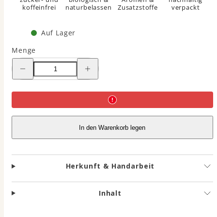
koffeinfrei
naturbelassen
Zusatzstoffe
verpackt
Auf Lager
Menge
Menge
Menge
für
für
Wechselglück
Wechselglück
Abendtee
Abendtee
und
und
Vorratsglas
Vorratsglas
verringern
erhöhen
In den Warenkorb legen
Herkunft & Handarbeit
Inhalt