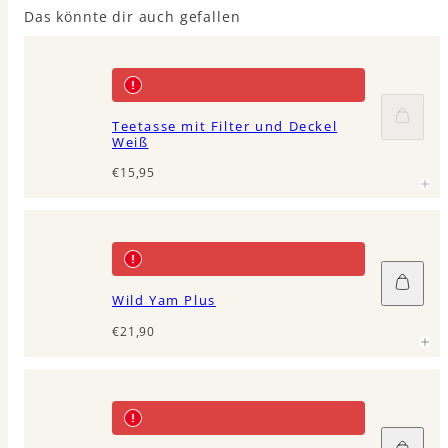
Das könnte dir auch gefallen
Ausve
Teetasse mit Filter und Deckel
Weiß
Regulärer
€15,95
Preis
In
den
Wild Yam Plus
Waren
legen
Regulärer
€21,90
Preis
In