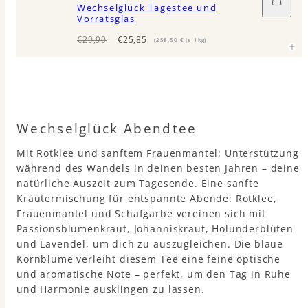
Wechselglück Tagestee und
den
Vorratsglas
Waren
legen
Regulärer
Verkaufspreis
€29,90
€25,85
(258,50 € je 1kg)
Preis
Wechselglück Abendtee
Mit Rotklee und sanftem Frauenmantel: Unterstützung
während des Wandels in deinen besten Jahren – deine
natürliche Auszeit zum Tagesende. Eine sanfte
Kräutermischung für entspannte Abende: Rotklee,
Frauenmantel und Schafgarbe vereinen sich mit
Passionsblumenkraut, Johanniskraut, Holunderblüten
und Lavendel, um dich zu auszugleichen. Die blaue
Kornblume verleiht diesem Tee eine feine optische
und aromatische Note – perfekt, um den Tag in Ruhe
und Harmonie ausklingen zu lassen.