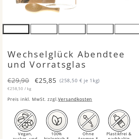
Wechselglück Abendtee
und Vorratsglas
Regulärer
Verkaufspreis
€29,90
€25,85
(258,50 € je 1kg)
Einzelpreis
pro
Preis
€258,50
/
kg
Preis inkl. MwSt. zzgl.
Versandkosten
Vegan,
100%
Ohne
Plastikfrei &
zucker- und
biologisch &
Aromen &
nachhaltig