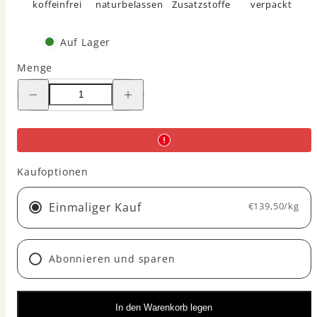
koffeinfrei
naturbelassen
Zusatzstoffe
verpackt
Auf Lager
Menge
Menge
Menge
für
für
Wechselglück®
Wechselglück®
-
-
Tagestee
Tagestee
verringern
erhöhen
Kaufoptionen
Einmaliger Kauf
€139,50/kg
Abonnieren und sparen
In den Warenkorb legen