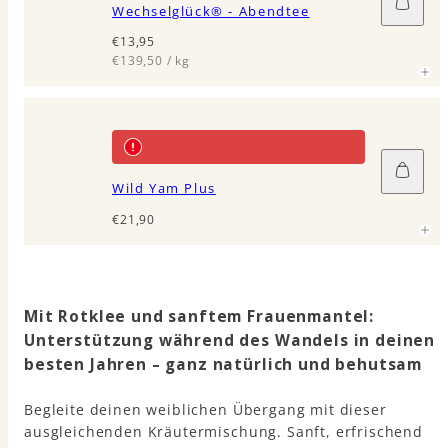
Wechselglück® - Abendtee
den
Waren
Regulärer
€13,95
legen
Preis
Einzelpreis
pro
€139,50
/
kg
In
den
Wild Yam Plus
Waren
legen
Regulärer
€21,90
Preis
Mit Rotklee und sanftem Frauenmantel:
Unterstützung während des Wandels in deinen
besten Jahren – ganz natürlich und behutsam
Begleite deinen weiblichen Übergang mit dieser
ausgleichenden Kräutermischung. Sanft, erfrischend