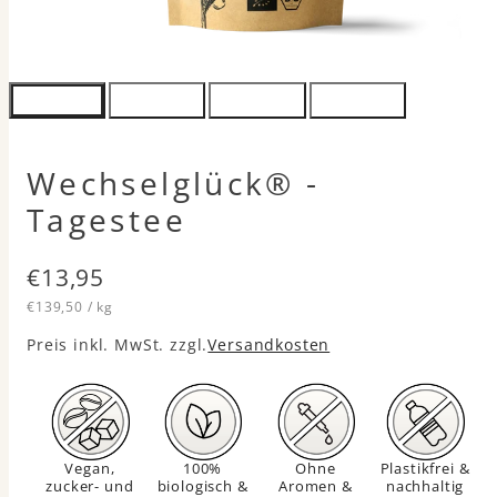
Wechselglück® -
Tagestee
Regulärer
€13,95
Einzelpreis
pro
Preis
€139,50
/
kg
Preis inkl. MwSt. zzgl.
Versandkosten
Vegan,
100%
Ohne
Plastikfrei &
zucker- und
biologisch &
Aromen &
nachhaltig