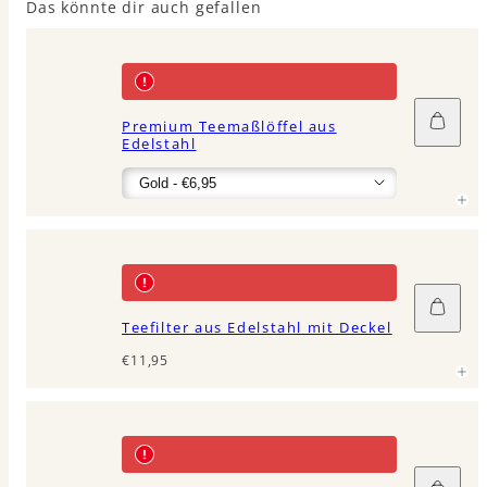
Das könnte dir auch gefallen
In
Premium Teemaßlöffel aus
den
Edelstahl
Waren
legen
In
den
Teefilter aus Edelstahl mit Deckel
Waren
legen
Regulärer
€11,95
Preis
In